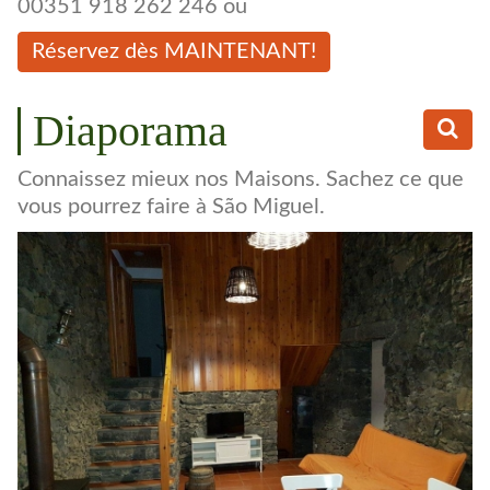
00351 918 262 246 ou
Réservez dès MAINTENANT!
Diaporama
Connaissez mieux nos Maisons. Sachez ce que
vous pourrez faire à São Miguel.