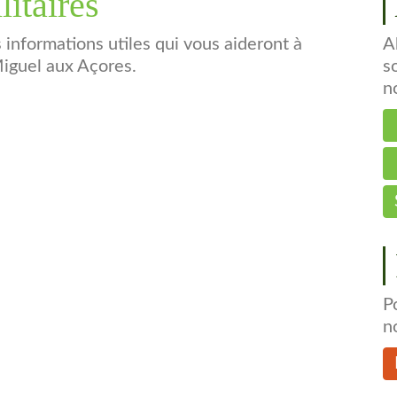
litaires
s informations utiles qui vous aideront à
A
Miguel aux Açores.
s
n
P
n