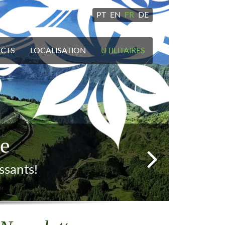
PT
EN
FR
DE
CTS
LOCALISATION
UTILITAIRES
lante