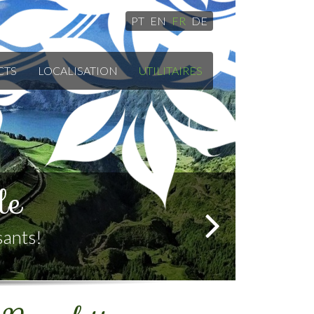
PT
EN
FR
DE
CTS
LOCALISATION
UTILITAIRES
llante