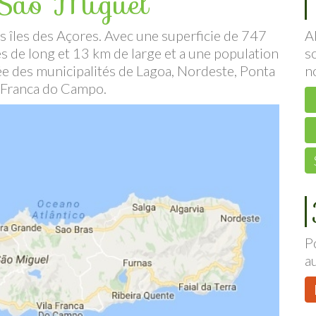
 São Miguel
es îles des Açores. Avec une superficie de 747
A
s de long et 13 km de large et a une population
s
e des municipalités de Lagoa, Nordeste, Ponta
n
a Franca do Campo.
P
a