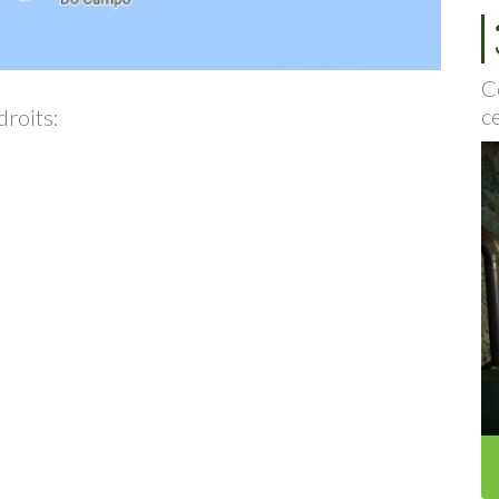
C
c
droits: