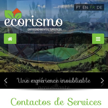
PT
EN
FR
DE
Simple, confortable et
accueillante