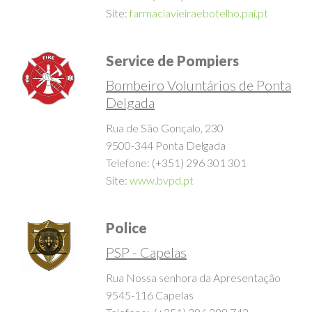
Telefone: (+351) 296 282 037
Site:
farmaciavieiraebotelho.pai.pt
Service de Pompiers
Bombeiro Voluntários de Ponta
Delgada
Rua de São Gonçalo, 230
9500-344 Ponta Delgada
Telefone: (+351) 296 301 301
Site:
www.bvpd.pt
Police
PSP - Capelas
Rua Nossa senhora da Apresentação