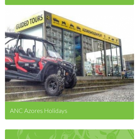
T4W
ANC Azores Holidays