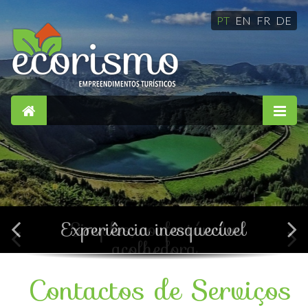
PT
EN
FR
DE
Simples, confortável e
acolhedora