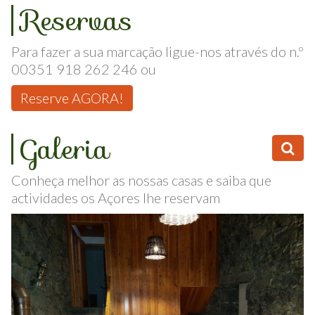
Reservas
Para fazer a sua marcação ligue-nos através do n.º
00351 918 262 246 ou
Reserve AGORA!
Galeria
Conheça melhor as nossas casas e saiba que
actividades os Açores lhe reservam