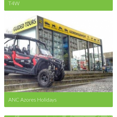
T4W
ANC Azores Holidays