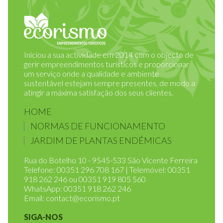
Iniciou a sua actividade em 2014 com o objecto de
gerir empreendimentos turísticos e proporcionar
um serviço onde a qualidade e ambiente
sustentável estejam sempre presentes, de modo a
atingir a máxima satisfação dos seus clientes.
HOME
NORMAS DE FUNCIONAMENTO
JARDIM DE PLANTAS ENDÉMICAS
Rua do Botelho 10 - 9545-533 São Vicente Ferreira
Telefone: 00351 296 708 167 | Telemóvel: 00351
918 262 246 ou 00351 919 805 560
WhatsApp: 00351 918 262 246
Email:
contact@ecorismo.pt