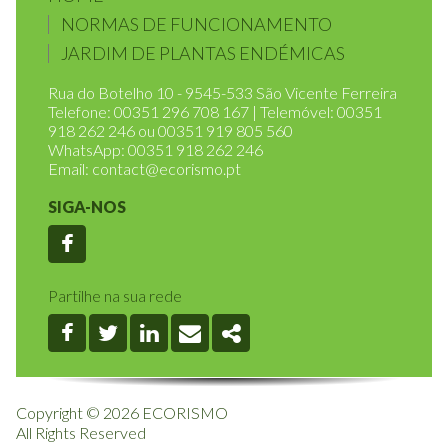
HOME
NORMAS DE FUNCIONAMENTO
JARDIM DE PLANTAS ENDÉMICAS
Rua do Botelho 10 - 9545-533 São Vicente Ferreira
Telefone: 00351 296 708 167 | Telemóvel: 00351
918 262 246 ou 00351 919 805 560
WhatsApp: 00351 918 262 246
Email:
contact@ecorismo.pt
SIGA-NOS
Facebook
Partilhe na sua rede
Facebook
Twitter
Linkedin
Email
Share
Copyright © 2026 ECORISMO