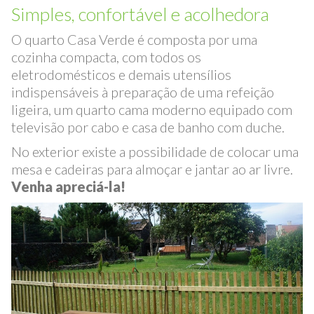
Quarto - Casa Verde
Simples, confortável e acolhedora
O quarto Casa Verde é composta por uma
cozinha compacta, com todos os
eletrodomésticos e demais utensílios
indispensáveis à preparação de uma refeição
ligeira, um quarto cama moderno equipado com
televisão por cabo e casa de banho com duche.
No exterior existe a possibilidade de colocar uma
mesa e cadeiras para almoçar e jantar ao ar livre.
Venha apreciá-la!