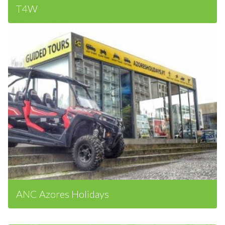
T4W
ANC Azores Holidays