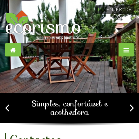
PT
EN
FR
DE
Simples, confortável e
acolhedora