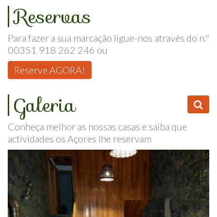
Reservas
Para fazer a sua marcação ligue-nos através do n.º
00351 918 262 246 ou
Reserve AGORA!
Galeria
Conheça melhor as nossas casas e saiba que
actividades os Açores lhe reservam