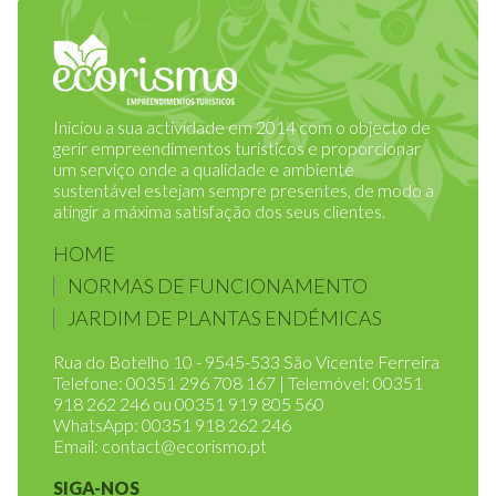
Iniciou a sua actividade em 2014 com o objecto de
gerir empreendimentos turísticos e proporcionar
um serviço onde a qualidade e ambiente
sustentável estejam sempre presentes, de modo a
atingir a máxima satisfação dos seus clientes.
HOME
NORMAS DE FUNCIONAMENTO
JARDIM DE PLANTAS ENDÉMICAS
Rua do Botelho 10 - 9545-533 São Vicente Ferreira
Telefone: 00351 296 708 167 | Telemóvel: 00351
918 262 246 ou 00351 919 805 560
WhatsApp: 00351 918 262 246
Email:
contact@ecorismo.pt
SIGA-NOS