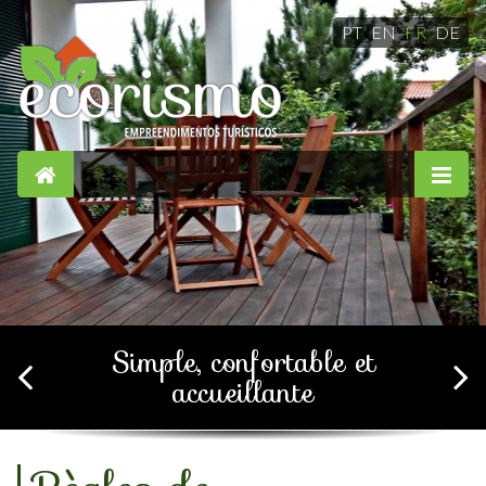
PT
EN
FR
DE
Simple, confortable et
accueillante