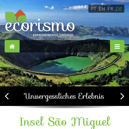
PT
EN
FR
DE
Einfach, komfortabel und
gemütlich