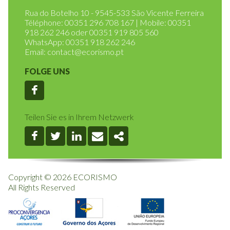
ENDEMISCHER PFLANZENGARTEN
Rua do Botelho 10 - 9545-533 São Vicente Ferreira
Téléphone: 00351 296 708 167 | Mobile: 00351
918 262 246 oder 00351 919 805 560
WhatsApp: 00351 918 262 246
Email:
contact@ecorismo.pt
FOLGE UNS
Facebook
Teilen Sie es in Ihrem Netzwerk
Facebook
Twitter
Linkedin
Email
Share
Copyright © 2026 ECORISMO
All Rights Reserved