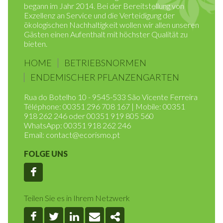
Ecorismo ist ein Unternehmen, dass es Aktivitäten
mit dem Ziel der Verwaltung von Ferienorten
begann im Jahr 2014. Bei der Bereitstellung von
Exzellenz an Service und die Verteidigung der
ökologischen Nachhaltigkeit wollen wir allen unseren
Gästen einen Aufenthalt mit höchster Qualität zu
bieten.
HOME
BETRIEBSNORMEN
ENDEMISCHER PFLANZENGARTEN
Rua do Botelho 10 - 9545-533 São Vicente Ferreira
Téléphone: 00351 296 708 167 | Mobile: 00351
918 262 246 oder 00351 919 805 560
WhatsApp: 00351 918 262 246
Email:
contact@ecorismo.pt
FOLGE UNS
Facebook
Teilen Sie es in Ihrem Netzwerk