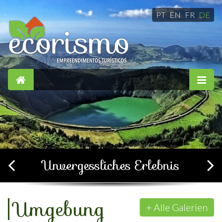
PT
EN
FR
DE
Einfach, komfortabel und
gemütlich
+ Alle Galerien