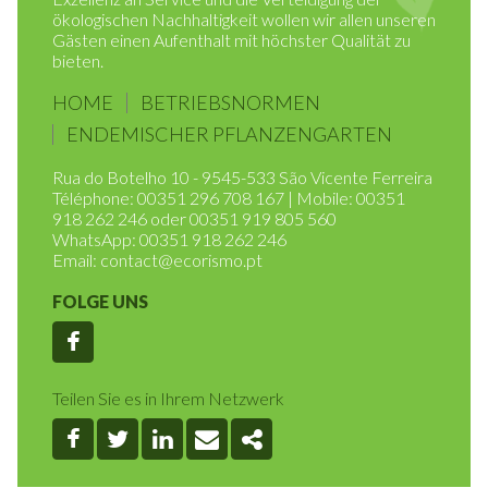
begann im Jahr 2014. Bei der Bereitstellung von
Exzellenz an Service und die Verteidigung der
ökologischen Nachhaltigkeit wollen wir allen unseren
Gästen einen Aufenthalt mit höchster Qualität zu
bieten.
HOME
BETRIEBSNORMEN
ENDEMISCHER PFLANZENGARTEN
Rua do Botelho 10 - 9545-533 São Vicente Ferreira
Téléphone: 00351 296 708 167 | Mobile: 00351
918 262 246 oder 00351 919 805 560
WhatsApp: 00351 918 262 246
Email:
contact@ecorismo.pt
FOLGE UNS
Facebook
Teilen Sie es in Ihrem Netzwerk
Facebook
Twitter
Linkedin
Email
Share