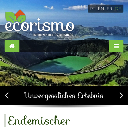
PT
EN
FR
DE
Einfach, komfortabel und
gemütlich