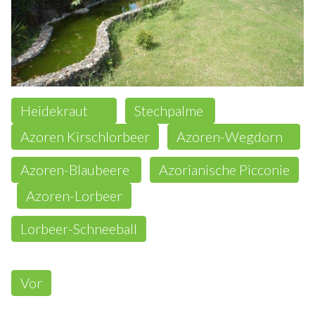
Heidekraut
Stechpalme
Azoren Kirschlorbeer
Azoren-Wegdorn
Azoren-Blaubeere
Azorianische Picconie
Azoren-Lorbeer
Lorbeer-Schneeball
Vor