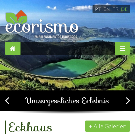
PT
EN
FR
DE
Einfach, komfortabel und
gemütlich
+ Alle Galerien