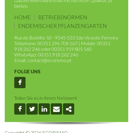
ökologischen Nachhaltigkeit wollen wir allen unseren
Gästen einen Aufenthalt mit höchster Qualität zu
bieten.
HOME
BETRIEBSNORMEN
ENDEMISCHER PFLANZENGARTEN
Rua do Botelho 10 - 9545-533 São Vicente Ferreira
Téléphone: 00351 296 708 167 | Mobile: 00351
918 262 246 oder 00351 919 805 560
WhatsApp: 00351 918 262 246
Email:
contact@ecorismo.pt
FOLGE UNS
Facebook
Teilen Sie es in Ihrem Netzwerk
Facebook
Twitter
Linkedin
Email
Share