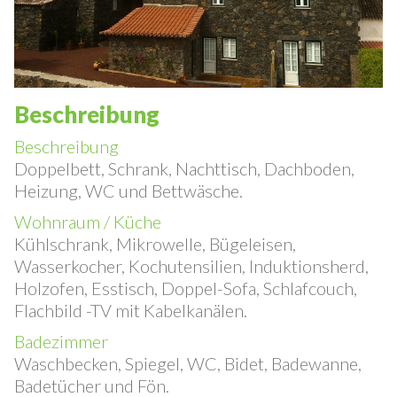
Beschreibung
Beschreibung
Doppelbett, Schrank, Nachttisch, Dachboden,
Heizung, WC und Bettwäsche.
Wohnraum / Küche
Kühlschrank, Mikrowelle, Bügeleisen,
Wasserkocher, Kochutensilien, Induktionsherd,
Holzofen, Esstisch, Doppel-Sofa, Schlafcouch,
Flachbild -TV mit Kabelkanälen.
Badezimmer
Waschbecken, Spiegel, WC, Bidet, Badewanne,