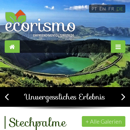
PT
EN
FR
DE
Einfach, komfortabel und
gemütlich
+ Alle Galerien