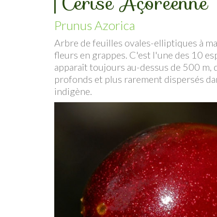
Cerise Açoréenne
Prunus Azorica
Arbre de feuilles ovales-elliptiques à m
fleurs en grappes. C'est l'une des 10 es
apparaît toujours au-dessus de 500 m, d
profonds et plus rarement dispersés da
indigène.