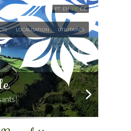
PT
EN
FR
DE
CTS
LOCALISATION
UTILITAIRES
llante