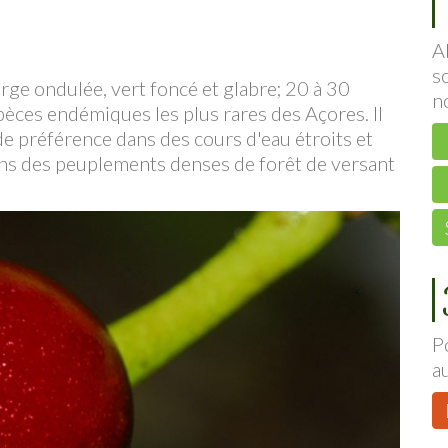
A
s
arge ondulée, vert foncé et glabre; 20 à 30
n
pèces endémiques les plus rares des Açores. Il
e préférence dans des cours d'eau étroits et
ns des peuplements denses de forêt de versant
P
a