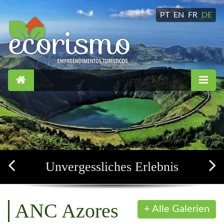
PT
EN
FR
DE
Einfach, komfortabel und
gemütlich
+ Alle Galerien