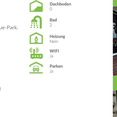
ue-Park.
)