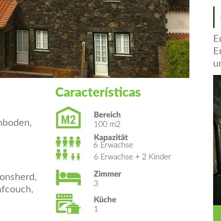
E
E
u
Características
hboden,
ionsherd,
afcouch,