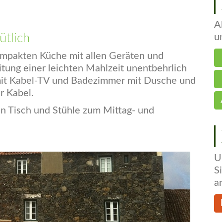
A
ütlich
u
ompakten Küche mit allen Geräten und
itung einer leichten Mahlzeit unentbehrlich
mit Kabel-TV und Badezimmer mit Dusche und
r Kabel.
en Tisch und Stühle zum Mittag- und
U
S
a