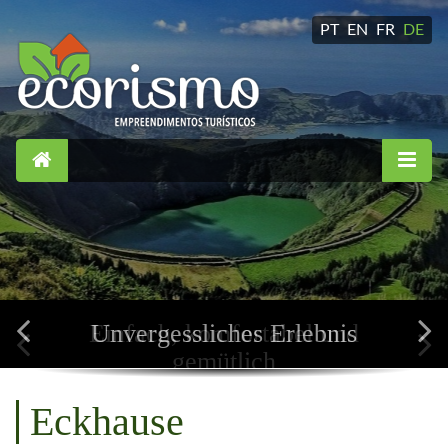
PT
EN
FR
DE
Einfach, komfortabel und
gemütlich