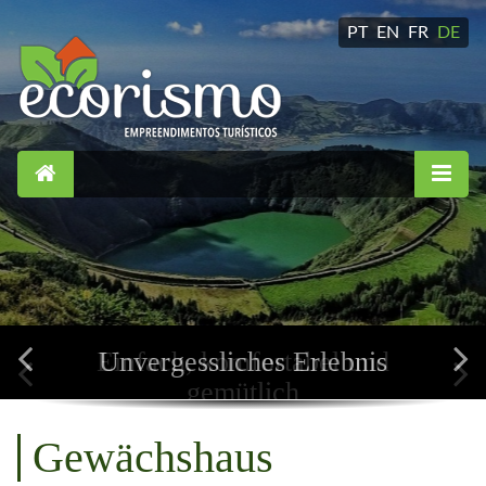
PT
EN
FR
DE
Einfach, komfortabel und
gemütlich